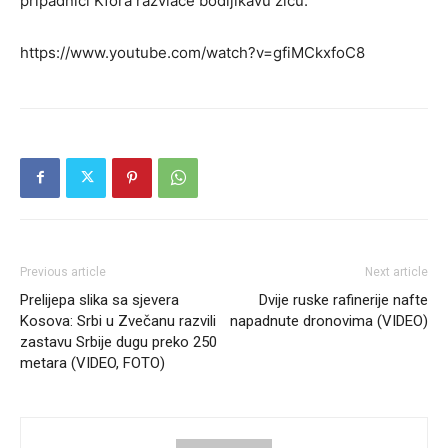
pripadnici Kfora razvlače bodljikavu žicu.
https://www.youtube.com/watch?v=gfiMCkxfoC8
Previous article
Next article
Prelijepa slika sa sjevera
Dvije ruske rafinerije nafte
Kosova: Srbi u Zvečanu razvili
napadnute dronovima (VIDEO)
zastavu Srbije dugu preko 250
metara (VIDEO, FOTO)