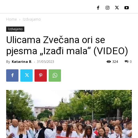
Home
Izdvajamo
Izdvajamo
Ulicama Zvečana ori se
pjesma „Izađi mala“ (VIDEO)
By
Katarina B.
-
31/05/2023
324
0