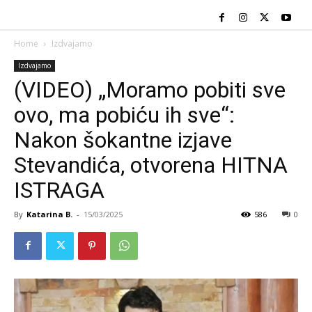
Home
Izdvajamo
Izdvajamo
(VIDEO) „Moramo pobiti sve
ovo, ma pobiću ih sve“:
Nakon šokantne izjave
Stevandića, otvorena HITNA
ISTRAGA
By
Katarina B.
-
15/03/2025
586
0