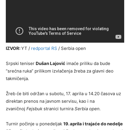
IZVOR:
YT /
redportal RS
/ Serbia open
Srpski teniser
Dušan Lajović
imaće priliku da bude
“srećna ruka” prilikom izvlačenja žreba za glavni deo
takmičenja.
Žreb će biti održan u subotu, 17. aprila u 14.20 časova uz
direktan prenos na javnom servisu, kao i na
zvaničnoj
Fejsbuk
stranici turnira
Serbia open.
Turnir počinje u ponedeljak
19. aprila i trajaće do nedelje