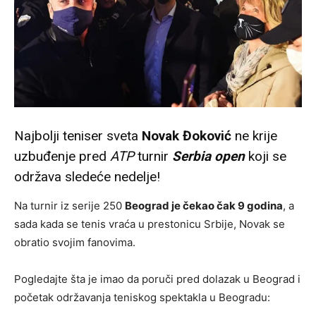
Najbolji teniser sveta
Novak Đoković
ne krije
uzbuđenje pred
ATP
turnir
Serbia open
koji se
održava sledeće nedelje!
Na turnir iz serije 250
Beograd je čekao čak 9 godina
, a
sada kada se tenis vraća u prestonicu Srbije, Novak se
obratio svojim fanovima.
Pogledajte šta je imao da poruči pred dolazak u Beograd i
početak održavanja teniskog spektakla u Beogradu: