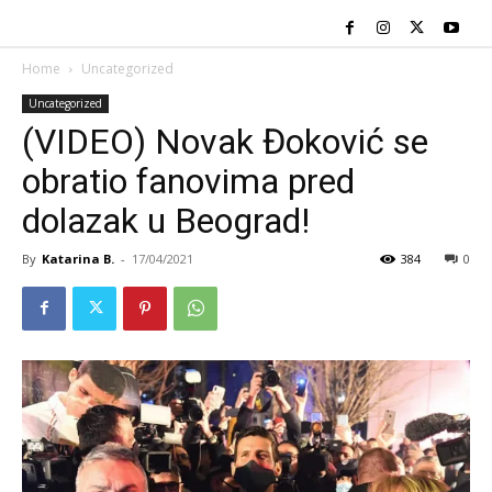
Home
Uncategorized
Uncategorized
(VIDEO) Novak Đoković se
obratio fanovima pred
dolazak u Beograd!
By
Katarina B.
-
17/04/2021
384
0