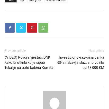
Previous article
Next article
(VIDEO) Policija vještači DNK
Investiciono-razvojna banka
kako bi otkrila ko je sipao
RS-a nabavlja službeno vozilo
fekalije na auto kolonu Komita
od 68.000 KM