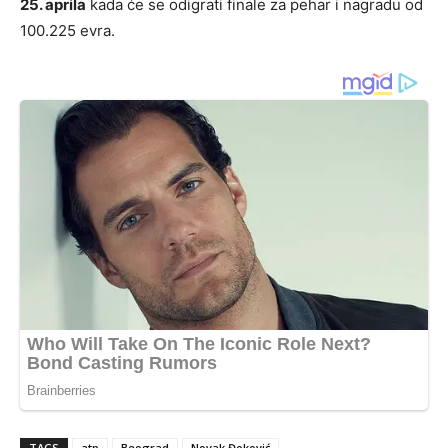
25. aprila
kada će se odigrati finale za pehar i nagradu od
100.225 evra.
TAGS
atp
Beograd
Novak Đoković