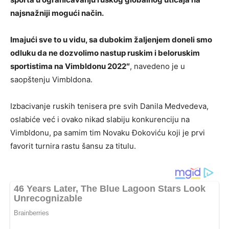
najsnažniji mogući način.
Imajući sve to u vidu, sa dubokim žaljenjem doneli smo
odluku da ne dozvolimo nastup ruskim i beloruskim
sportistima na Vimbldonu 2022″
, navedeno je u
saopštenju Vimbldona.
Izbacivanje ruskih tenisera pre svih Danila Medvedeva,
oslabiće već i ovako nikad slabiju konkurenciju na
Vimbldonu, pa samim tim Novaku Đokoviću koji je prvi
favorit turnira rastu šansu za titulu.