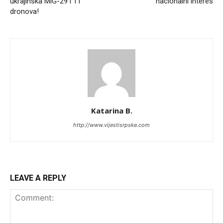
ukrajinska MiG-29 i 11
nacionalni interes
dronova!
Katarina B.
http://www.vijestisrpske.com
LEAVE A REPLY