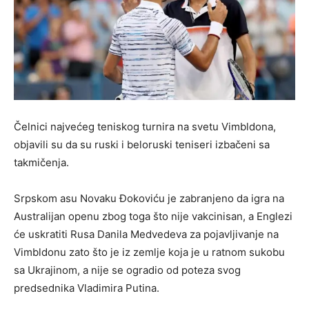
Čelnici najvećeg teniskog turnira na svetu Vimbldona,
objavili su da su ruski i beloruski teniseri izbačeni sa
takmičenja.
Srpskom asu Novaku Đokoviću je zabranjeno da igra na
Australijan openu zbog toga što nije vakcinisan, a Englezi
će uskratiti Rusa Danila Medvedeva za pojavljivanje na
Vimbldonu zato što je iz zemlje koja je u ratnom sukobu
sa Ukrajinom, a nije se ogradio od poteza svog
predsednika Vladimira Putina.