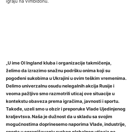
igraju na Vimbldonu.
„U ime Ol Ingland kluba i organizacije takmičenja,
želimo da izrazimo snažnu podršku onima koji su
pogođeni sukobima u Ukrajini u ovim teškim vremenima.
Delimo univerzalnu osudu nelegalnih akcija Rusije i
veoma pažljivo smo razmotrili uticaj ove situacije u
kontekstu obaveza prema igračima, javnosti i sportu.
Takođe, uzeli smo u obzir i preporuke Vlade Ujedinjenog
kraljevtsva. Naša je dužnost da u skladu sa svojim
mogućnostima doprinesemo naporima Vlade, industrije,
sporta u ograničavanju ruskog globalnog uticaja na