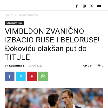
Home
Uncategorized
Uncategorized
VIMBLDON ZVANIČNO
IZBACIO RUSE I BELORUSE!
Đokoviću olakšan put do
TITULE!
By
Katarina B.
-
08/06/2022
254
0