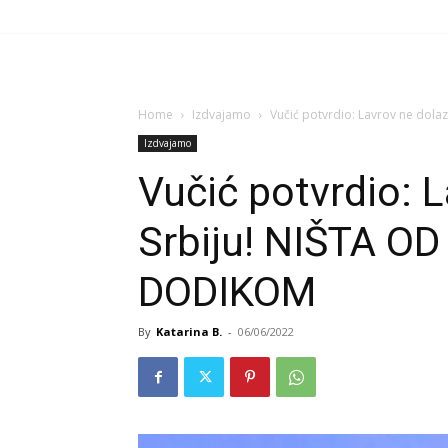
Home
Izdvajamo
Vučić potvrdio: Lavrov ne dol
Izdvajamo
Vučić potvrdio: L
Srbiju! NIŠTA O
DODIKOM
By
Katarina B.
-
06/06/2022