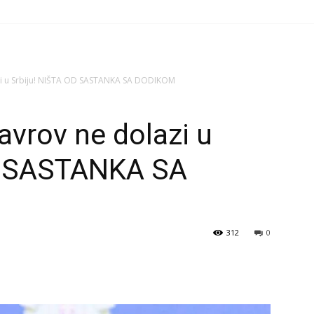
azi u Srbiju! NIŠTA OD SASTANKA SA DODIKOM
avrov ne dolazi u
D SASTANKA SA
312
0