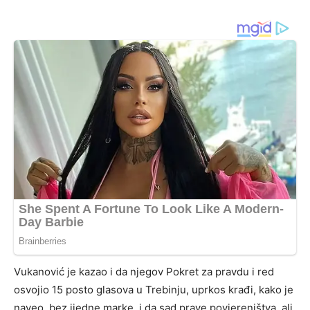
Vukanović je kazao i da njegov Pokret za pravdu i red
osvojio 15 posto glasova u Trebinju, uprkos krađi, kako je
naveo, bez ijedne marke, i da sad prave povjereništva, ali