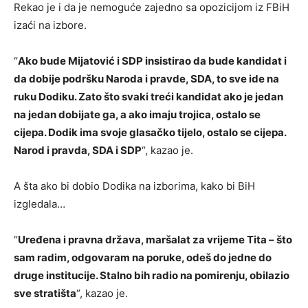
Rekao je i da je nemoguće zajedno sa opozicijom iz FBiH
izaći na izbore.
“
Ako bude Mijatović i SDP insistirao da bude kandidat i
da dobije podršku Naroda i pravde, SDA, to sve ide na
ruku Dodiku. Zato što svaki treći kandidat ako je jedan
na jedan dobijate ga, a ako imaju trojica, ostalo se
cijepa. Dodik ima svoje glasačko tijelo, ostalo se cijepa.
Narod i pravda, SDA i SDP
“, kazao je.
A šta ako bi dobio Dodika na izborima, kako bi BiH
izgledala…
“
Uređena i pravna država, maršalat za vrijeme Tita – što
sam radim, odgovaram na poruke, odeš do jedne do
druge institucije. Stalno bih radio na pomirenju, obilazio
sve stratišta
“, kazao je.