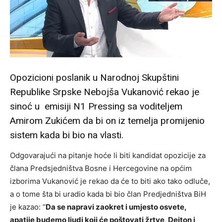
Opozicioni poslanik u Narodnoj Skupštini
Republike Srpske Nebojša Vukanović rekao je
sinoć u emisiji N1 Pressing sa voditeljem
Amirom Zukićem da bi on iz temelja promijenio
sistem kada bi bio na vlasti.
Odgovarajući na pitanje hoće li biti kandidat opozicije za
člana Predsjedništva Bosne i Hercegovine na općim
izborima Vukanović je rekao da će to biti ako tako odluče,
a o tome šta bi uradio kada bi bio član Predjedništva BiH
je kazao: “
Da se napravi zaokret i umjesto osvete,
apatije budemo ljudi koji će poštovati žrtve, Dejton i