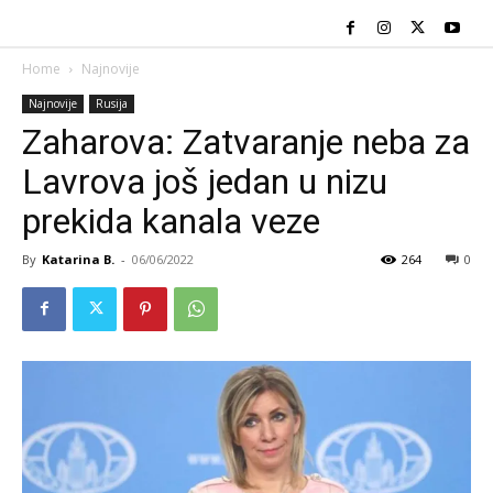
Home
Najnovije
Najnovije
Rusija
Zaharova: Zatvaranje neba za
Lavrova još jedan u nizu
prekida kanala veze
By
Katarina B.
-
06/06/2022
264
0