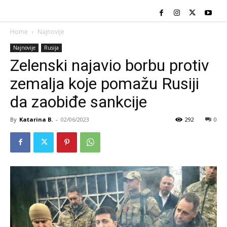
Home
Najnovije
Najnovije
Rusija
Zelenski najavio borbu protiv
zemalja koje pomažu Rusiji
da zaobiđe sankcije
By
Katarina B.
-
02/06/2023
292
0