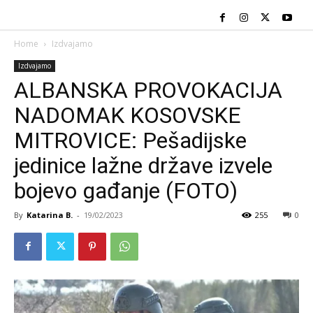
Home
Izdvajamo
Izdvajamo
ALBANSKA PROVOKACIJA
NADOMAK KOSOVSKE
MITROVICE: Pešadijske
jedinice lažne države izvele
bojevo gađanje (FOTO)
By
Katarina B.
-
19/02/2023
255
0