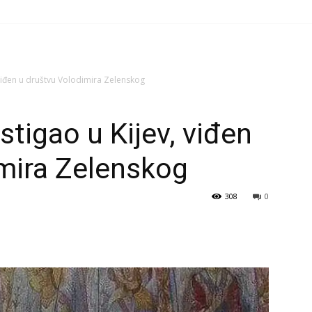
 viđen u društvu Volodimira Zelenskog
tigao u Kijev, viđen
mira Zelenskog
308
0