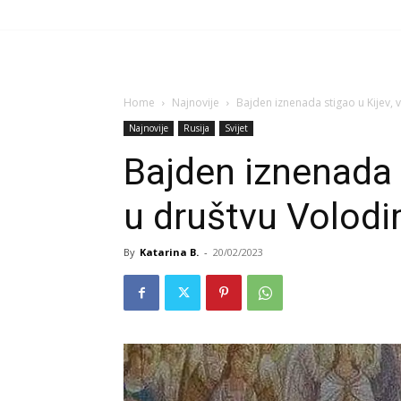
Home
Najnovije
Bajden iznenada stigao u Kijev,
Najnovije
Rusija
Svijet
Bajden iznenada s
u društvu Volodi
By
Katarina B.
-
20/02/2023