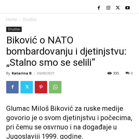
Home
Društvo
Društvo
Biković o NATO
bombardovanju i djetinjstvu:
„Stalno smo se selili“
By
Katarina B.
-
06/08/2021
335
0
Glumac Miloš Biković za ruske medije
govorio je o svom djetinjstvu i počecima,
pri čemu se osvrnuo i na događaje u
Jugoslaviji 1999. godine.