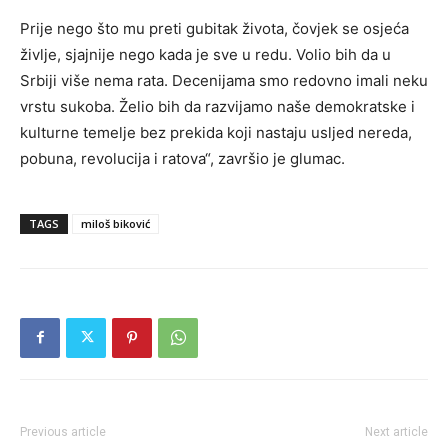
Prije nego što mu preti gubitak života, čovjek se osjeća
življe, sjajnije nego kada je sve u redu. Volio bih da u
Srbiji više nema rata. Decenijama smo redovno imali neku
vrstu sukoba. Želio bih da razvijamo naše demokratske i
kulturne temelje bez prekida koji nastaju usljed nereda,
pobuna, revolucija i ratova“, završio je glumac.
TAGS
miloš biković
Previous article
Next article