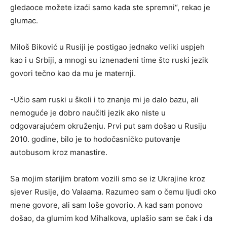
gledaoce možete izaći samo kada ste spremni“, rekao je
glumac.
Miloš Biković u Rusiji je postigao jednako veliki uspjeh
kao i u Srbiji, a mnogi su iznenađeni time što ruski jezik
govori tečno kao da mu je maternji.
-Učio sam ruski u školi i to znanje mi je dalo bazu, ali
nemoguće je dobro naučiti jezik ako niste u
odgovarajućem okruženju. Prvi put sam došao u Rusiju
2010. godine, bilo je to hodočasničko putovanje
autobusom kroz manastire.
Sa mojim starijim bratom vozili smo se iz Ukrajine kroz
sjever Rusije, do Valaama. Razumeo sam o čemu ljudi oko
mene govore, ali sam loše govorio. A kad sam ponovo
došao, da glumim kod Mihalkova, uplašio sam se čak i da