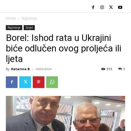
Home
Najnovije
Najnovije
Svijet
Borel: Ishod rata u Ukrajini
biće odlučen ovog proljeća ili
ljeta
By
Katarina B.
-
14/03/2024
315
0