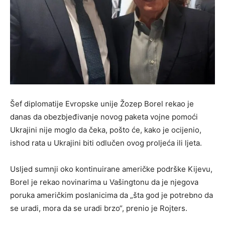
Šef diplomatije Evropske unije Žozep Borel rekao je
danas da obezbjeđivanje novog paketa vojne pomoći
Ukrajini nije moglo da čeka, pošto će, kako je ocijenio,
ishod rata u Ukrajini biti odlučen ovog proljeća ili ljeta.
Usljed sumnji oko kontinuirane američke podrške Kijevu,
Borel je rekao novinarima u Vašingtonu da je njegova
poruka američkim poslanicima da „šta god je potrebno da
se uradi, mora da se uradi brzo“, prenio je Rojters.