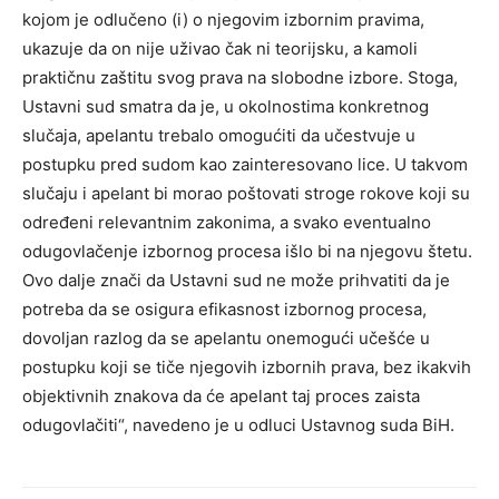
kojom je odlučeno (i) o njegovim izbornim pravima,
ukazuje da on nije uživao čak ni teorijsku, a kamoli
praktičnu zaštitu svog prava na slobodne izbore. Stoga,
Ustavni sud smatra da je, u okolnostima konkretnog
slučaja, apelantu trebalo omogućiti da učestvuje u
postupku pred sudom kao zainteresovano lice. U takvom
slučaju i apelant bi morao poštovati stroge rokove koji su
određeni relevantnim zakonima, a svako eventualno
odugovlačenje izbornog procesa išlo bi na njegovu štetu.
Ovo dalje znači da Ustavni sud ne može prihvatiti da je
potreba da se osigura efikasnost izbornog procesa,
dovoljan razlog da se apelantu onemogući učešće u
postupku koji se tiče njegovih izbornih prava, bez ikakvih
objektivnih znakova da će apelant taj proces zaista
odugovlačiti“, navedeno je u odluci Ustavnog suda BiH.