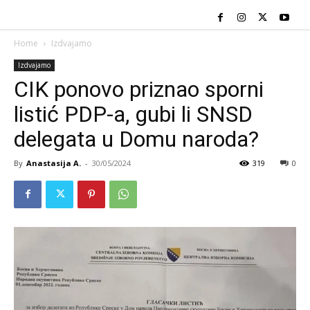
Home
Izdvajamo
Izdvajamo
CIK ponovo priznao sporni
listić PDP-a, gubi li SNSD
delegata u Domu naroda?
By
Anastasija A.
-
30/05/2024
319
0