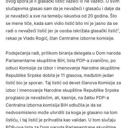
ovog spora je li glasački listić važeći ili ne važeći. U svim
slučajevma glasao sam da je nevažeći i glasaću i dalje da
je nevažeći a sve na temelju iskustva od 20 godina. Što
se mene tiče, kada sam vidio listić bilo mi je jasno da se
radi o nevažeći listić jer je osoba iskrižala glasački listić“,
rekao je Vlado Rogić, član Centralne izborne komisije.
Podsjećanja radi, prilikom biranja delegata u Dom naroda
Parlamentarne skupštine BiH, lista PDP-a zvanično, po
odluci Komisije za izbor i imenovanje Narodne skupštine
Republike Srpske dobila je 11 glasova, međutim jedan
listić bio je sporan. Taj listić od devet članova Komisije za
izbor i imenovanje Narodne skupštine Republike Srpske
proglasio je nevažećim, ali, kasnije, na žalbu PDP-a
Centralna izborna komisija BiH odlučila je da se
nedvosmisleno može utvrditi za koga je glasano na tom
listiću, i taj listić je prihvatila kao validan. U tom slučaju
PDP-ova lista za Dom naroda Parlamentrane skupštine