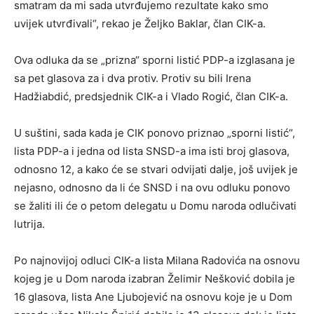
smatram da mi sada utvrđujemo rezultate kako smo
uvijek utvrđivali“, rekao je Željko Baklar, član CIK-a.
Ova odluka da se „prizna“ sporni listić PDP-a izglasana je
sa pet glasova za i dva protiv. Protiv su bili Irena
Hadžiabdić, predsjednik CIK-a i Vlado Rogić, član CIK-a.
U suštini, sada kada je CIK ponovo priznao „sporni listić“,
lista PDP-a i jedna od lista SNSD-a ima isti broj glasova,
odnosno 12, a kako će se stvari odvijati dalje, još uvijek je
nejasno, odnosno da li će SNSD i na ovu odluku ponovo
se žaliti ili će o petom delegatu u Domu naroda odlučivati
lutrija.
Po najnovijoj odluci CIK-a lista Milana Radovića na osnovu
kojeg je u Dom naroda izabran Želimir Nešković dobila je
16 glasova, lista Ane Ljubojević na osnovu koje je u Dom