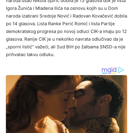
naroda ušao Nikola Špirić dobila je 13 glasova dok je lista
Igora Žunića i Mladena Ilića na osnovu kojih su u Dom
naroda izabrani Sredoje Nović i Radovan Kovačević dobila
po 14 glasova. Lista Ranke Perić Romić i lista Partije
demokratskog progresa po novoj odluci CIK-a imaju po 12
glasova. Ranije CIK je u nekoliko navrata odlučivao da je
„sporni listić“ važeći, ali Sud BiH po žalbama SNSD-a nije
prihvatao takvu odluku.