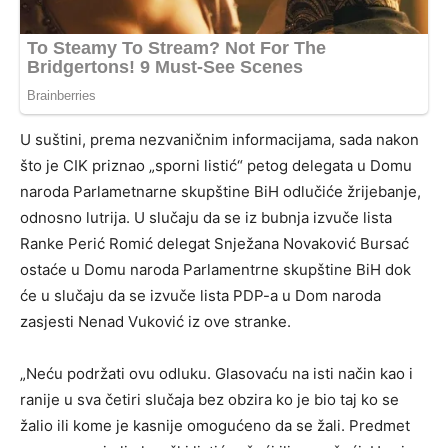
U suštini, prema nezvaničnim informacijama, sada nakon
što je CIK priznao „sporni listić“ petog delegata u Domu
naroda Parlametnarne skupštine BiH odlučiće žrijebanje,
odnosno lutrija. U slučaju da se iz bubnja izvuče lista
Ranke Perić Romić delegat Snježana Novaković Bursać
ostaće u Domu naroda Parlamentrne skupštine BiH dok
će u slučaju da se izvuče lista PDP-a u Dom naroda
zasjesti Nenad Vuković iz ove stranke.
„Neću podržati ovu odluku. Glasovaću na isti način kao i
ranije u sva četiri slučaja bez obzira ko je bio taj ko se
žalio ili kome je kasnije omogućeno da se žali. Predmet