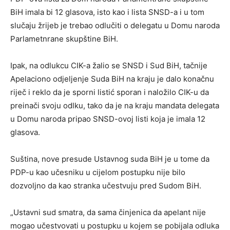
BiH imala bi 12 glasova, isto kao i lista SNSD-a i u tom
slučaju žrijeb je trebao odlučiti o delegatu u Domu naroda
Parlametnrane skupštine BiH.
Ipak, na odlukcu CIK-a žalio se SNSD i Sud BiH, tačnije
Apelaciono odjeljenje Suda BiH na kraju je dalo konačnu
riječ i reklo da je sporni listić sporan i naložilo CIK-u da
preinači svoju odlku, tako da je na kraju mandata delegata
u Domu naroda pripao SNSD-ovoj listi koja je imala 12
glasova.
Suština, nove presude Ustavnog suda BiH je u tome da
PDP-u kao učesniku u cijelom postupku nije bilo
dozvoljno da kao stranka učestvuju pred Sudom BiH.
„Ustavni sud smatra, da sama činjenica da apelant nije
mogao učestvovati u postupku u kojem se pobijala odluka