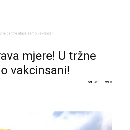
žne centre ulaze samo vakcinsani!
ava mjere! U tržne
o vakcinsani!
281
0