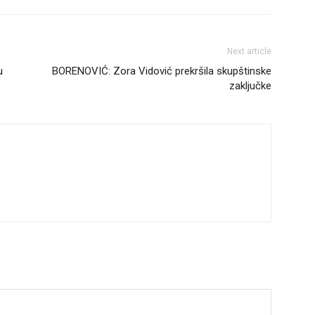
Next article
u
BORENOVIĆ: Zora Vidović prekršila skupštinske
zaključke