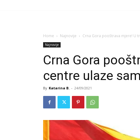
Home
Najnovije
Crna Gora pooštrava mjere! U tr
Najnovije
Crna Gora pooštr
centre ulaze sam
By
Katarina B.
-
24/09/2021