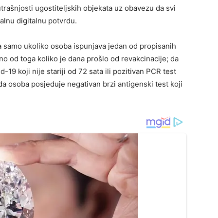
rašnjosti ugostiteljskih objekata uz obavezu da svi
alnu digitalnu potvrdu.
na samo ukoliko osoba ispunjava jedan od propisanih
sno od toga koliko je dana prošlo od revakcinacije; da
9 koji nije stariji od 72 sata ili pozitivan PCR test
a; da osoba posjeduje negativan brzi antigenski test koji