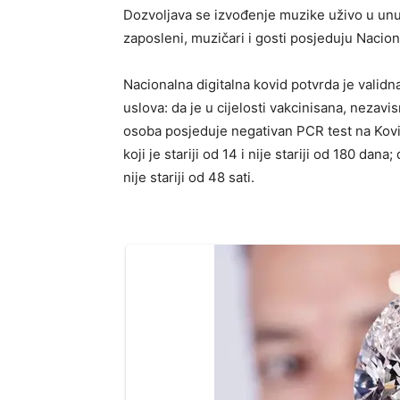
Dozvoljava se izvođenje muzike uživo u unut
zaposleni, muzičari i gosti posjeduju Nacion
Nacionalna digitalna kovid potvrda je valid
uslova: da je u cijelosti vakcinisana, nezavi
osoba posjeduje negativan PCR test na Kovid-1
koji je stariji od 14 i nije stariji od 180 dan
nije stariji od 48 sati.