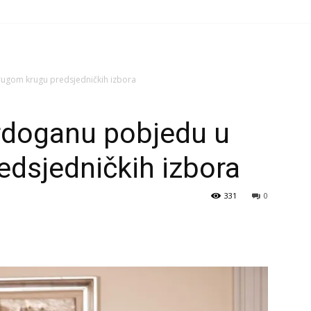
rugom krugu predsjedničkih izbora
Erdoganu pobjedu u
dsjedničkih izbora
331
0