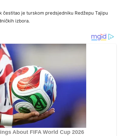
k čestitao je turskom predsjedniku Redžepu Tajipu
ičkih izbora.