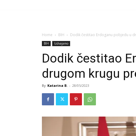
Home
BIH
Dodik čestitao Erdoganu pobjedu u d
BIH
Izdvajamo
Dodik čestitao 
drugom krugu pre
By
Katarina B.
-
28/05/2023