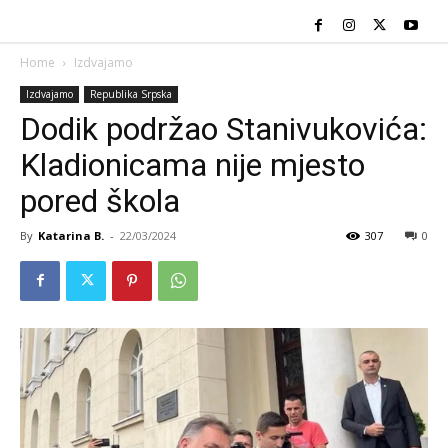
Home
Izdvajamo
Izdvajamo
Republika Srpska
Dodik podržao Stanivukovića:
Kladionicama nije mjesto
pored škola
By
Katarina B.
-
22/03/2024
307
0