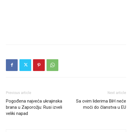
Previous article
Next article
Pogođena najveća ukrajinska
Sa ovim liderima BiH neće
brana u Zaporožju: Rusi izveli
moći do članstva u EU
veliki napad