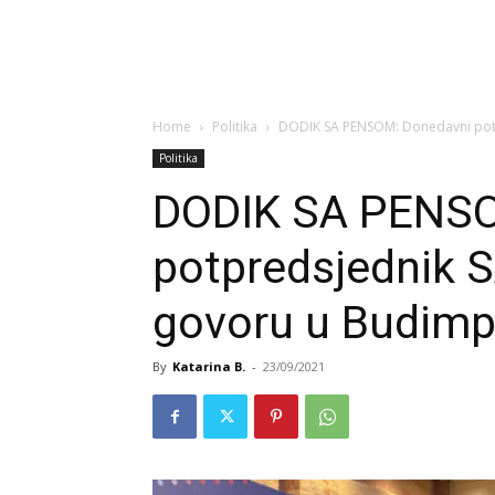
Home
Politika
DODIK SA PENSOM: Donedavni potp
Politika
DODIK SA PENSO
potpredsjednik S
govoru u Budimp
By
Katarina B.
-
23/09/2021