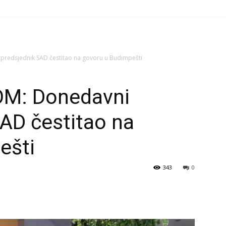
redsjednik SAD čestitao na govoru u Budimpešti
M: Donedavni
AD čestitao na
ešti
343
0