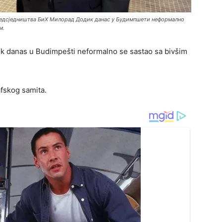
едсједништва БиХ Милорад Додик данас у Будимпшети неформално
м.
ik danas u Budimpešti neformalno se sastao sa bivšim
afskog samita.