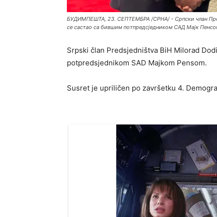
БУДИМПЕШТА, 23. СЕПТЕМБРА /СРНА/ - Српски члан Пр
се састао са бившим потпредсједником САД Мајк Пенсо
Srpski član Predsjedništva BiH Milorad Dod
potpredsjednikom SAD Majkom Pensom.
Susret je upriličen po završetku 4. Demogr