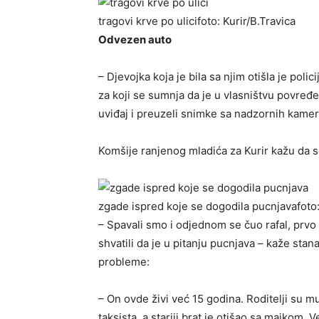
tragovi krve po ulici
foto: Kurir/B.Travica
Odvezen auto
– Djevojka koja je bila sa njim otišla je poli
za koji se sumnja da je u vlasništvu povređeno
uviđaj i preuzeli snimke sa nadzornih kamer
Komšije ranjenog mladića za Kurir kažu da se
zgade ispred koje se dogodila pucnjava
foto
– Spavali smo i odjednom se čuo rafal, prvo 
shvatili da je u pitanju pucnjava – kaže stan
probleme:
– On ovde živi već 15 godina. Roditelji su mu
taksista, a stariji brat je otišao sa majkom. 