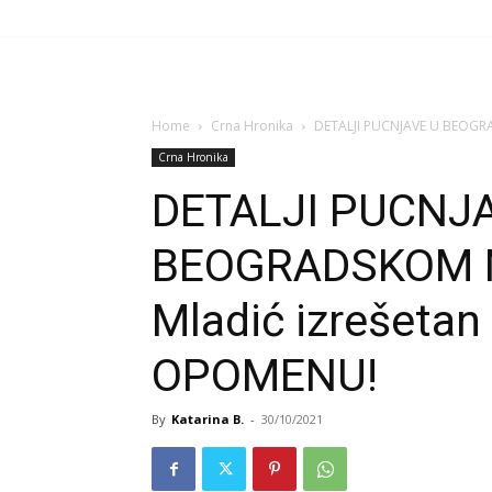
Home
Crna Hronika
DETALJI PUCNJAVE U BEOGRA
Crna Hronika
DETALJI PUCNJ
BEOGRADSKOM N
Mladić izrešetan
OPOMENU!
By
Katarina B.
-
30/10/2021