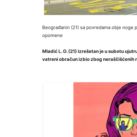
Beograđanin (21) sa povredama obje noge p
opomene
Mladić L. O. (21) izrešetan je u subotu uju
vatreni obračun izbio zbog neraščišćenih 