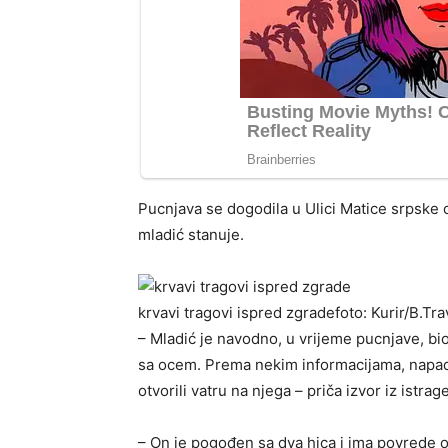
Pucnjava se dogodila u Ulici Matice srpske 
mladić stanuje.
krvavi tragovi ispred zgrade
foto: Kurir/B.Tra
– Mladić je navodno, u vrijeme pucnjave, bio
sa ocem. Prema nekim informacijama, napadač
otvorili vatru na njega – priča izvor iz istrage
– On je pogođen sa dva hica i ima povrede ob