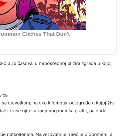
oko 3.15 časova, u neposrednoj blizini zgrade u kojoj
vica
 sa djevojkom, na oko kilometar od zgrade u kojoj živi
 ili više njih su ranjenog momka pratili, pa onda
:
e natkoljenice. Najverovatnije, riječ je o opomeni, a