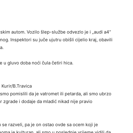
cijskim autom. Vozilo šlep-službe odvezlo je i „audi a4“
g. Inspektori su juče ujutru obišli cijelio kraj, obavili
a.
 u gluvo doba noći čula četiri hica.
: Kurir/B.Travica
smo pomislili da je vatromet ili petarda, ali smo ubrzo
ar zgrade i dodaje da mladić nikad nije pravio
 se razveli, pa je on ostao ovde sa ocem koji je
Veoma je kulturan, ali smo u poslednje vrijeme vidili da