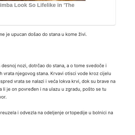
ome je upucan došao do stana u kome živi.
a desnoj nozi, dotrčao do stana, a o tome svedoče i
ih vrata njegovog stana. Krvavi otisci vode kroz cijelu
 a ispred vrata se nalazi i veća lokva krvi, dok su brave na
a li je on povređen i na ulazu u zgradu, pošto se tu
vor.
euzela i odvezla na odeljenje ortopedije u bolnici na