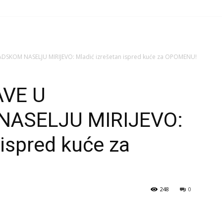
DSKOM NASELJU MIRIJEVO: Mladić izrešetan ispred kuće za OPOMENU!
AVE U
ASELJU MIRIJEVO:
 ispred kuće za
248
0