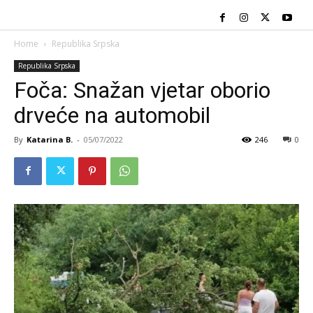
Home
Republika Srpska
Republika Srpska
Foča: Snažan vjetar oborio
drveće na automobil
By
Katarina B.
-
05/07/2022
246
0