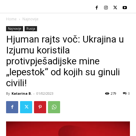
Home
Najnovije
Najnovije
Rusija
Hjuman rajts voč: Ukrajina u
Izjumu koristila
protivpješadijske mine
„lepestok“ od kojih su ginuli
civili!
By
Katarina B.
-
01/02/2023
279
0