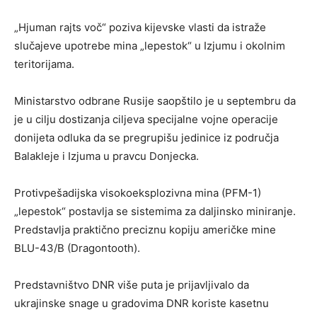
„Hjuman rajts voč“ poziva kijevske vlasti da istraže
slučajeve upotrebe mina „lepestok“ u Izjumu i okolnim
teritorijama.
Ministarstvo odbrane Rusije saopštilo je u septembru da
je u cilju dostizanja ciljeva specijalne vojne operacije
donijeta odluka da se pregrupišu jedinice iz područja
Balakleje i Izjuma u pravcu Donjecka.
Protivpešadijska visokoeksplozivna mina (PFM-1)
„lepestok“ postavlja se sistemima za daljinsko miniranje.
Predstavlja praktično preciznu kopiju američke mine
BLU-43/B (Dragontooth).
Predstavništvo DNR više puta je prijavljivalo da
ukrajinske snage u gradovima DNR koriste kasetnu