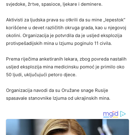
svjedoke, žrtve, spasioce, ljekare i deminere.
Aktivisti za ljudska prava su otkrili da su mine „lepestok“
korišćene u devet različitih okruga grada, kao u njegovoj
okolini. Organizacija je potvrdila da je usljed eksplozija
protivpešadijskih mina u Izjumu poginulo 11 civila.
Prema riječima anketiranih lekara, zbog povreda nastalih
usljed eksplozija mina medicinsku pomoć je primilo oko
50 ljudi, uključujući petoro djece.
Organizacija navodi da su Oružane snage Rusije
spasavale stanovnike Izjuma od ukrajinskih mina.