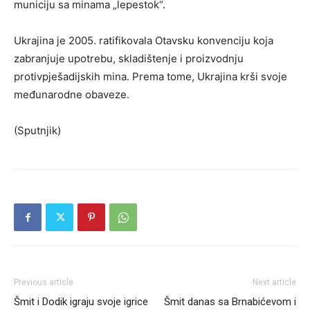
municiju sa minama „lepestok“.
Ukrajina je 2005. ratifikovala Otavsku konvenciju koja
zabranjuje upotrebu, skladištenje i proizvodnju
protivpješadijskih mina. Prema tome, Ukrajina krši svoje
međunarodne obaveze.
(Sputnjik)
Previous article
Next article
Šmit i Dodik igraju svoje igrice
Šmit danas sa Brnabićevom i