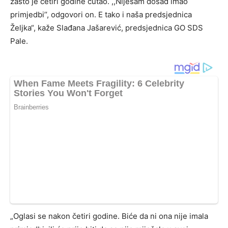
zašto je četiri godine ćutao. ,,Nijesam dosad imao
primjedbi’’, odgovori on. E tako i naša predsjednica
Željka“, kaže Slađana Jašarević, predsjednica GO SDS
Pale.
„Oglasi se nakon četiri godine. Biće da ni ona nije imala