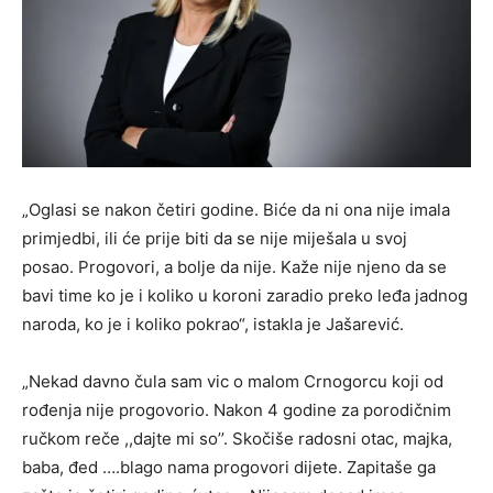
„Oglasi se nakon četiri godine. Biće da ni ona nije imala
primjedbi, ili će prije biti da se nije miješala u svoj
posao. Progovori, a bolje da nije. Kaže nije njeno da se
bavi time ko je i koliko u koroni zaradio preko leđa jadnog
naroda, ko je i koliko pokrao“, istakla je Jašarević.
„Nekad davno čula sam vic o malom Crnogorcu koji od
rođenja nije progovorio. Nakon 4 godine za porodičnim
ručkom reče ,,dajte mi so’’. Skočiše radosni otac, majka,
baba, đed ….blago nama progovori dijete. Zapitaše ga