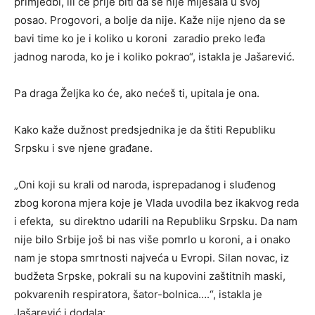
primjedbi, ili će prije biti da se nije miješala u svoj
posao. Progovori, a bolje da nije. Kaže nije njeno da se
bavi time ko je i koliko u koroni zaradio preko leđa
jadnog naroda, ko je i koliko pokrao“, istakla je Jašarević.
Pa draga Željka ko će, ako nećeš ti, upitala je ona.
Kako kaže dužnost predsjednika je da štiti Republiku
Srpsku i sve njene građane.
„Oni koji su krali od naroda, isprepadanog i sluđenog
zbog korona mjera koje je Vlada uvodila bez ikakvog reda
i efekta, su direktno udarili na Republiku Srpsku. Da nam
nije bilo Srbije još bi nas više pomrlo u koroni, a i onako
nam je stopa smrtnosti najveća u Evropi. Silan novac, iz
budžeta Srpske, pokrali su na kupovini zaštitnih maski,
pokvarenih respiratora, šator-bolnica….“, istakla je
Jašarević i dodala: