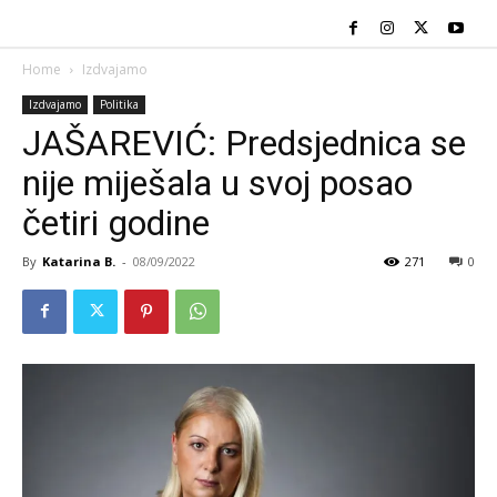
Home
Izdvajamo
Izdvajamo
Politika
JAŠAREVIĆ: Predsjednica se
nije miješala u svoj posao
četiri godine
By
Katarina B.
-
08/09/2022
271
0