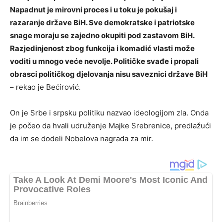
Napadnut je mirovni proces i u toku je pokušaj i
razaranje države BiH. Sve demokratske i patriotske
snage moraju se zajedno okupiti pod zastavom BiH.
Razjedinjenost zbog funkcija i komadić vlasti može
voditi u mnogo veće nevolje. Političke svađe i propali
obrasci političkog djelovanja nisu saveznici države BiH
– rekao je Bećirović.
On je Srbe i srpsku politiku nazvao ideologijom zla. Onda
je počeo da hvali udruženje Majke Srebrenice, predlažući
da im se dodeli Nobelova nagrada za mir.