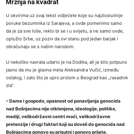
Mržnja na kvadrat
U okvirima uz ovaj tekst vidjećete koje su najzloslutnije
poruke bezumnika iz Sarajeva, a ovde pomenimo samo
da je za sve loše, reklo bi se i u svijetu, a ne samo ovde,
optužio Srbe, uz poziv da svi stanu pod jedan barjak i
obračunaju se s našim narodom.
U nekoliko navrata udario je na Dodika, ali je bilo potpuno
jasno da mu je glavna meta Aleksandra Vučić, između
ostalog, i zato što je upro prstom u Beograd kao „rasadnik
zla“.
– Dame i gospodo, opasnost od ponavljanja genocida
nad Bošnjacima nije otklonjena, ideologije, politike,
mediji, velikodržavni centri moći, velikodržavne
pretenzije i drugi faktori koji su doveli do genocida nad
Bošnjacima ponovo su prisutni i ponovo prijete.