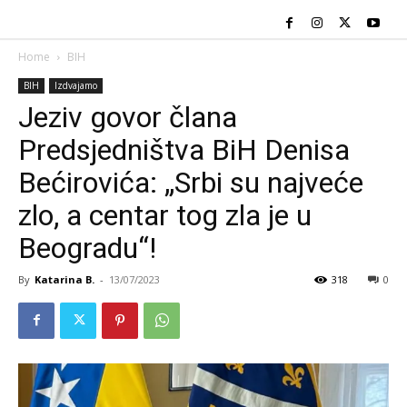
Home
BIH
BIH
Izdvajamo
Jeziv govor člana
Predsjedništva BiH Denisa
Bećirovića: „Srbi su najveće
zlo, a centar tog zla je u
Beogradu“!
By
Katarina B.
-
13/07/2023
318
0