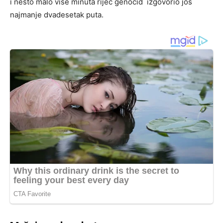
i nešto malo više minuta riječ genocid izgovorio još
najmanje dvadesetak puta.