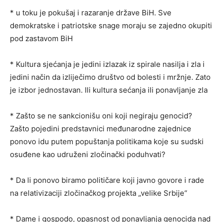
* u toku je pokušaj i razaranje države BiH. Sve
demokratske i patriotske snage moraju se zajedno okupiti
pod zastavom BiH
* Kultura sjećanja je jedini izlazak iz spirale nasilja i zla i
jedini način da izliječimo društvo od bolesti i mržnje. Zato
je izbor jednostavan. Ili kultura sećanja ili ponavljanje zla
* Zašto se ne sankcionišu oni koji negiraju genocid?
Zašto pojedini predstavnici međunarodne zajednice
ponovo idu putem popuštanja politikama koje su sudski
osuđene kao udruženi zločinački poduhvati?
* Da li ponovo biramo političare koji javno govore i rade
na relativizaciji zločinačkog projekta „velike Srbije“
* Dame i gospodo, opasnost od ponavljanja genocida nad