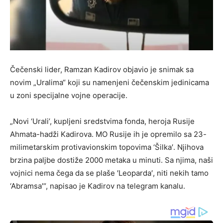
Čečenski lider, Ramzan Kadirov objavio je snimak sa
novim „Uralima“ koji su namenjeni čečenskim jedinicama
u zoni specijalne vojne operacije.
„Novi ‘Urali’, kupljeni sredstvima fonda, heroja Rusije
Ahmata-hadži Kadirova. MO Rusije ih je opremilo sa 23-
milimetarskim protivavionskim topovima ‘Šilka′. Njihova
brzina paljbe dostiže 2000 metaka u minuti. Sa njima, naši
vojnici nema čega da se plaše ′Leoparda′, niti nekih tamo
‘Abramsa′“, napisao je Kadirov na telegram kanalu.