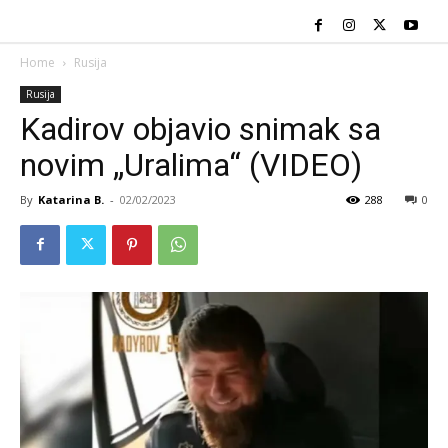
Home
Rusija
Rusija
Kadirov objavio snimak sa
novim „Uralima“ (VIDEO)
By
Katarina B.
-
02/02/2023
288
0