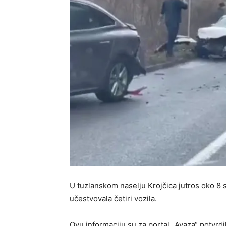
U tuzlanskom naselju Krojčica jutros oko 8 
učestvovala četiri vozila.
Ovu informaciju su za portal „Avaza“ potvrdi