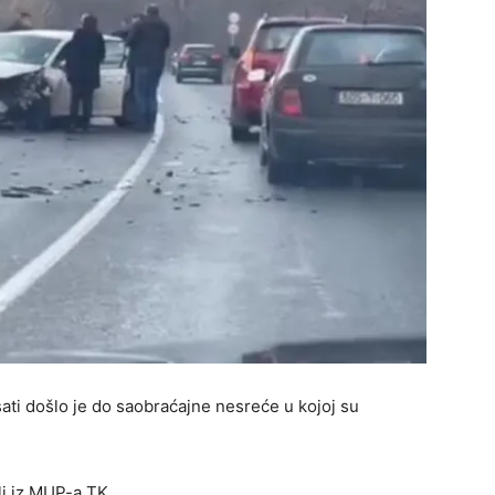
sati došlo je do saobraćajne nesreće u kojoj su
li iz MUP-a TK.