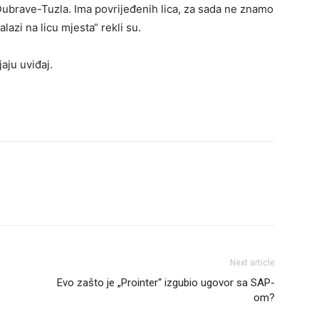
ubrave-Tuzla. Ima povrijeđenih lica, za sada ne znamo
lazi na licu mjesta“ rekli su.
aju uviđaj.
Next article
Evo zašto je „Prointer“ izgubio ugovor sa SAP-
om?