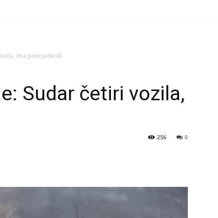
ozila, ima povrijeđenih
: Sudar četiri vozila,
256
0