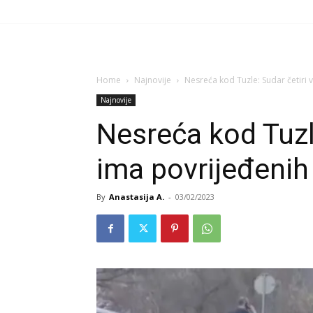
Home
Najnovije
Nesreća kod Tuzle: Sudar četiri v
Najnovije
Nesreća kod Tuzle
ima povrijeđenih
By
Anastasija A.
-
03/02/2023