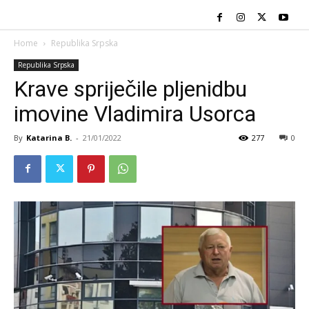
Home
Republika Srpska
Republika Srpska
Krave spriječile pljenidbu
imovine Vladimira Usorca
By
Katarina B.
-
21/01/2022
277
0