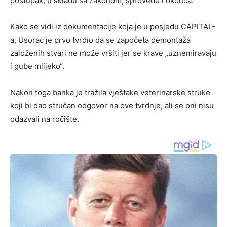
postupak, u skladu sa zakonom, sprovede i okonča.
Kako se vidi iz dokumentacije koja je u posjedu CAPITAL-
a, Usorac je prvo tvrdio da se započeta demontaža
založenih stvari ne može vršiti jer se krave „uznemiravaju
i gube mlijeko“.
Nakon toga banka je tražila vještake veterinarske struke
koji bi dao stručan odgovor na ove tvrdnje, ali se oni nisu
odazvali na ročište.