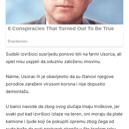
Sudski izvršioci susrijedu ponovo bili na farmi Usorca, ali
opet nisu uspjeli da oduzmu založenu imovinu.
Naime, Usorac ih je obavijestio da su članovi njegove
porodice zaraženi virusom korona i nije dopustio
demontažu.
U banci navode da zbog ovog slučaja imaju troškove, jer
svaki put kad izvršioci izlaze na teren, oni moraju da plate
kamione i ljude koji će pokupiti opremu zbog čega od
suda traže da ovaj postupak okonča u što kraćem roku.