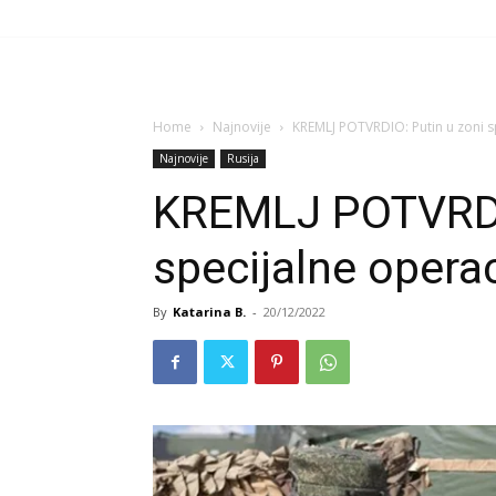
Home
Najnovije
KREMLJ POTVRDIO: Putin u zoni s
Najnovije
Rusija
KREMLJ POTVRDIO
specijalne opera
By
Katarina B.
-
20/12/2022