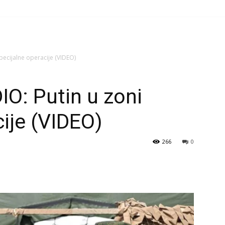
pecijalne operacije (VIDEO)
: Putin u zoni
cije (VIDEO)
266
0