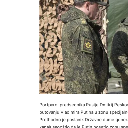
Portparol predsednika Rusije Dmitrij Peskov 
putovanju Vladimira Putina u zonu specijalne
Prethodno je poslanik Državne dume gener
kanalusaopštio da je Putin posetio zonu spe