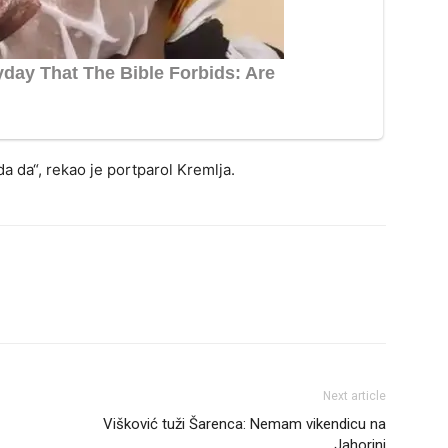
da da“, rekao je portparol Kremlja.
Next article
Višković tuži Šarenca: Nemam vikendicu na
Jahorini