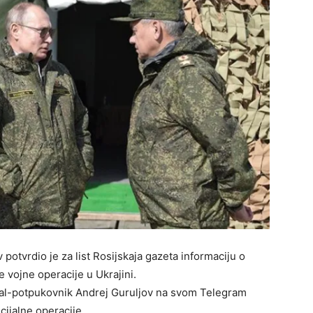
potvrdio je za list Rosijskaja gazeta informaciju o
 vojne operacije u Ukrajini.
al-potpukovnik Andrej Guruljov na svom Telegram
cijalne operacije.