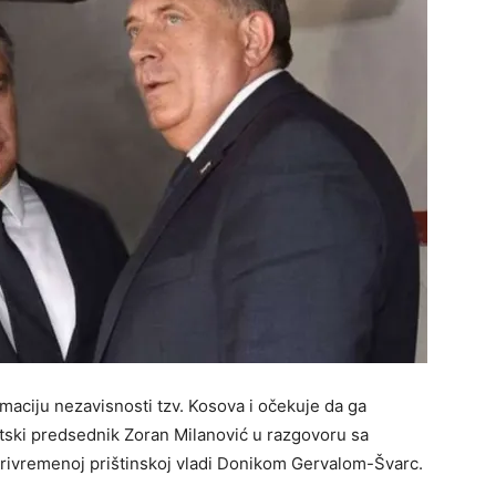
aciju nezavisnosti tzv. Kosova i očekuje da ga
atski predsednik Zoran Milanović u razgovoru sa
privremenoj prištinskoj vladi Donikom Gervalom-Švarc.