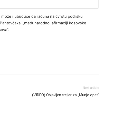
a i može i ubuduće da računa na čvrstu podršku
s Pantovčaka, „međunarodnoj afirmaciji kosovske
ova“.
Next article
(VIDEO) Objavljen trejler za „Munje opet“