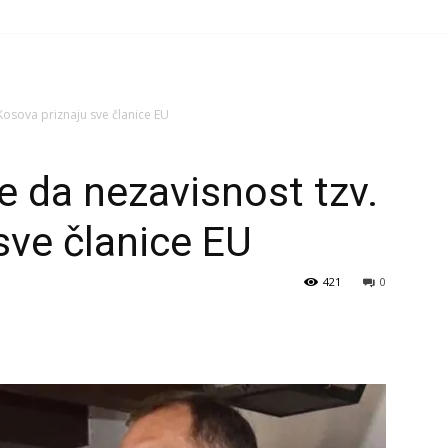
Kosova priznaju sve članice EU
e da nezavisnost tzv.
sve članice EU
421
0