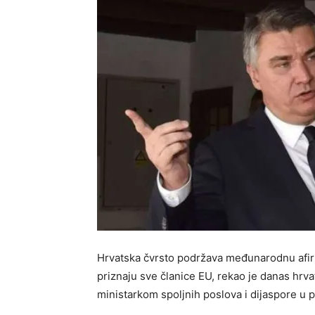
Hrvatska čvrsto podržava međunarodnu afirm
priznaju sve članice EU, rekao je danas hrv
ministarkom spoljnih poslova i dijaspore u 