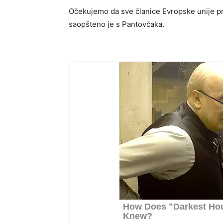
Očekujemo da sve članice Evropske unije pr
saopšteno je s Pantovčaka.