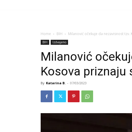
Home
BIH
Milanović očekuje da nezavisnost tzv. 
BIH
Izdvajamo
Milanović očekuj
Kosova priznaju 
By
Katarina B.
-
07/03/2023