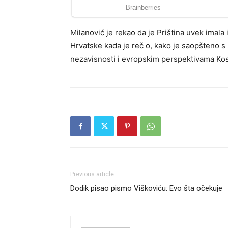
Milanović je rekao da je Priština uvek imal
Hrvatske kada je reč o, kako je saopšteno 
nezavisnosti i evropskim perspektivama Kos
Previous article
Dodik pisao pismo Viškoviću: Evo šta očekuje