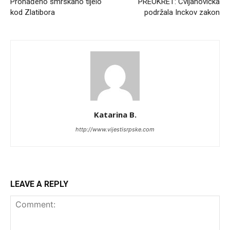
Pronađeno smrskano tijelo
PREOKRET: Cvijanovićka
kod Zlatibora
podržala Inckov zakon
Katarina B.
http://www.vijestisrpske.com
LEAVE A REPLY