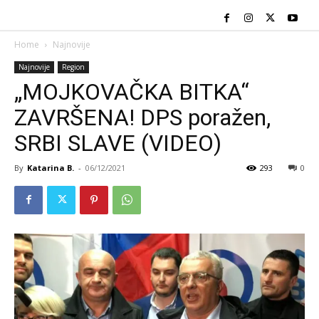
Home
Najnovije
Najnovije
Region
„MOJKOVAČKA BITKA“
ZAVRŠENA! DPS poražen,
SRBI SLAVE (VIDEO)
By
Katarina B.
-
06/12/2021
293
0