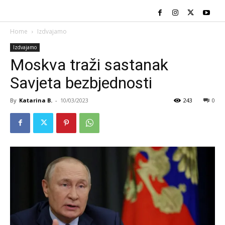
Home
Izdvajamo
Izdvajamo
Moskva traži sastanak
Savjeta bezbjednosti
By
Katarina B.
-
10/03/2023
243
0