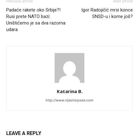
Previous article
Next article
Padaće rakete oko Srbije?!
Igor Radojičić mrsi konce
Rusi prete NATO bazi:
SNSD-u i kome još?
Uništićemo je sa dva razorna
udara
Katarina B.
http://www.vijestisrpske.com
LEAVE A REPLY