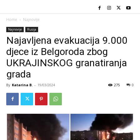
Home
Najnovije
Najnovije
Rusija
Najavljena evakuacija 9.000
djece iz Belgoroda zbog
UKRAJINSKOG granatiranja
grada
By
Katarina B.
-
19/03/2024
275
0