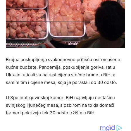
Brojna poskupljenja svakodnevno pritišću osiromašene
kućne budžete. Pandemija, poskupljenje goriva, rat u
Ukrajini uticali su na rast cijena stočne hrane u BiH, a
samim tim i cijene mesa, koja je porasla i do 30 odsto.
U Spoljnotrgovinskoj komori BiH najavljuju nestašicu
svinjskog i junećeg mesa, s ozbirom na to da domaći
farmeri pokrivaju tek 30 odsto tržišta u BiH.