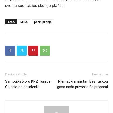
svemu sudeći, još skuplje plaćati.
TAGS
MESO
poskupljenje
Previous article
Next article
Samoubistvo u KPZ Tunjice:
Njemački ministar: Bez ruskog
Objesio se osuđenik
gasa naša privreda će propasti