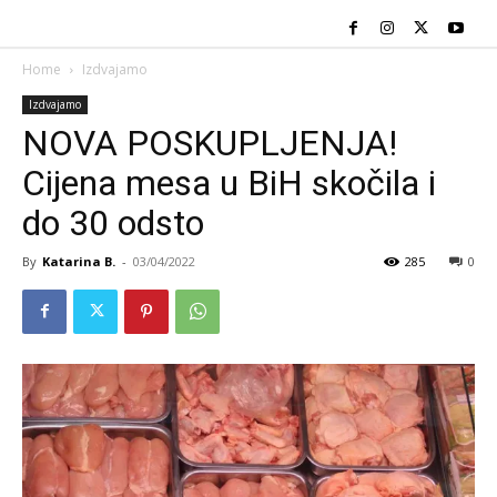
Home
Izdvajamo
Izdvajamo
NOVA POSKUPLJENJA!
Cijena mesa u BiH skočila i
do 30 odsto
By
Katarina B.
-
03/04/2022
285
0