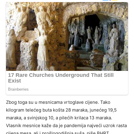
Zbog toga su u mesnicama vrtoglave cijene. Tako
kilogram telećeg buta košta 28 maraka, junećeg 19,5
maraka, a svinjskog 10, a pilećih krilaca 13 maraka.
Vlasnik mesnice kaže da je pandemija najveći uzrok rasta
cijena mesa, ali i prošlogodišnja suša, piše BHRT.