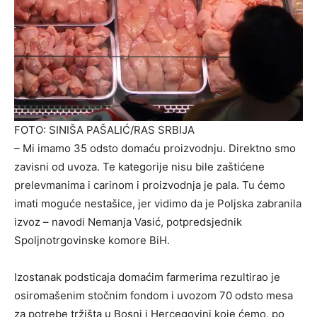
FOTO: SINIŠA PAŠALIĆ/RAS SRBIJA
– Mi imamo 35 odsto domaću proizvodnju. Direktno smo
zavisni od uvoza. Te kategorije nisu bile zaštićene
prelevmanima i carinom i proizvodnja je pala. Tu ćemo
imati moguće nestašice, jer vidimo da je Poljska zabranila
izvoz – navodi Nemanja Vasić, potpredsjednik
Spoljnotrgovinske komore BiH.
Izostanak podsticaja domaćim farmerima rezultirao je
osiromašenim stočnim fondom i uvozom 70 odsto mesa
za potrebe tržišta u Bosni i Hercegovini koje ćemo, po