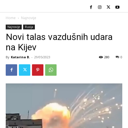
Home
Najnovije
Najnovije
Rusija
Novi talas vazdušnih udara
na Kijev
By
Katarina B.
-
29/05/2023
280
0