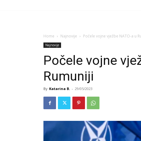
Home
Najnovije
Počele vojne vježbe NATO-a u R
Najnovije
Počele vojne vje
Rumuniji
By
Katarina B.
-
29/05/2023