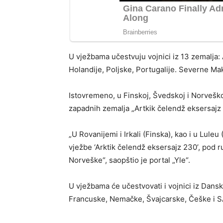
U vježbama učestvuju vojnici iz 13 zemalja: A
Holandije, Poljske, Portugalije. Severne M
Istovremeno, u Finskoj, Švedskoj i Norvešk
zapadnih zemalja „Artkik čelendž eksersajz 
„U Rovanijemi i Irkali (Finska), kao i u Lul
vježbe ‘Arktik čelendž eksersajz 230’, pod 
Norveške“, saopštio je portal „Yle“.
U vježbama će učestvovati i vojnici iz Danske
Francuske, Nemačke, Švajcarske, Češke i S