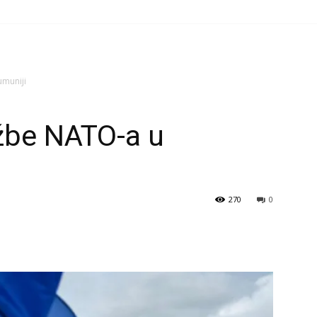
umuniji
žbe NATO-a u
270
0