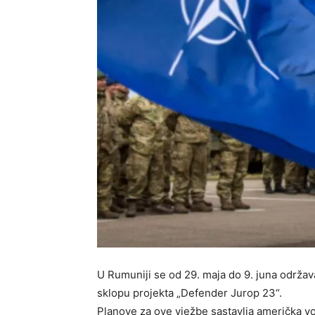
U Rumuniji se od 29. maja do 9. juna održav
sklopu projekta „Defender Jurop 23“.
Planove za ove vježbe sastavlja američka 