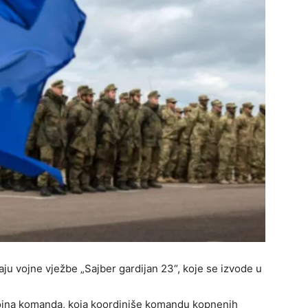
aju vojne vježbe „Sajber gardijan 23“, koje se izvode u
vojna komanda, koja koordiniše komandu kopnenih