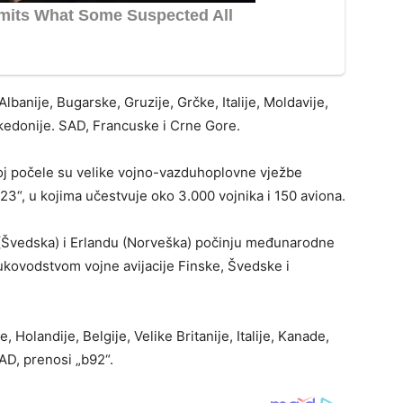
lbanije, Bugarske, Gruzije, Grčke, Italije, Moldavije,
akedonije. SAD, Francuske i Crne Gore.
oj počele su velike vojno-vazduhoplovne vježbe
23“, u kojima učestvuje oko 3.000 vojnika i 150 aviona.
eu (Švedska) i Erlandu (Norveška) počinju međunarodne
rukovodstvom vojne avijacije Finske, Švedske i
, Holandije, Belgije, Velike Britanije, Italije, Kanade,
AD, prenosi „b92“.