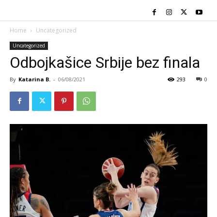
Home
Uncategorized
Uncategorized
Odbojkašice Srbije bez finala
By
Katarina B.
-
06/08/2021
293
0