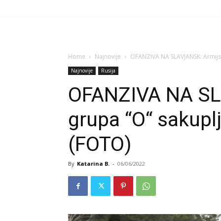
Home
Najnovije
OFANZIVA NA SLAVJANSK: Armijsk
Najnovije
Rusija
OFANZIVA NA SL
grupa “O“ sakuplj
(FOTO)
By
Katarina B.
-
06/06/2022