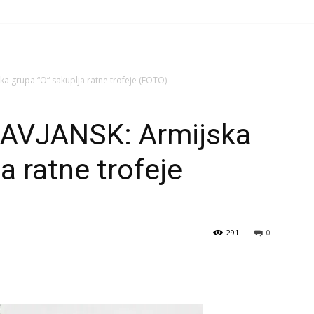
a grupa “O“ sakuplja ratne trofeje (FOTO)
AVJANSK: Armijska
a ratne trofeje
291
0