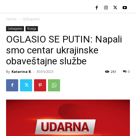
Home
Izdvajamo
Izdvajamo
Rusija
OGLASIO SE PUTIN: Napali
smo centar ukrajinske
obaveštajne službe
By
Katarina B.
-
30/05/2023
261
0