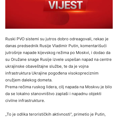
Ruski PVO sistemi su jutros dobro odreagovali, rekao je
danas predsednik Rusije Vladimir Putin, komentarišući
jutrošnje napade kijevskog režima po Moskvi, i dodao da
su Oružane snage Rusije izvele uspešan napad na centre
ukrajinske obaveštajne službe, te da je vojna
infrastruktura Ukrajine pogođena visokopreciznim
oružjem dalekog dometa.
Prema rečima ruskog lidera, cilj napada na Moskvu je bilo
da se lokalno stanovništvo zaplaši i napadnu objekti
civilne infrastrukture.
„To je odlika terorističkih aktivnosti“, primetio je Putin,