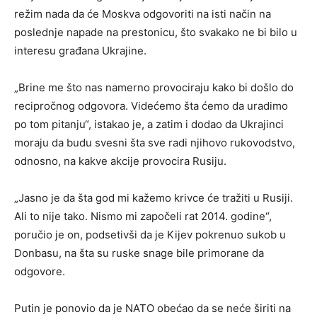
režim nada da će Moskva odgovoriti na isti način na
poslednje napade na prestonicu, što svakako ne bi bilo u
interesu građana Ukrajine.
„Brine me što nas namerno provociraju kako bi došlo do
recipročnog odgovora. Videćemo šta ćemo da uradimo
po tom pitanju“, istakao je, a zatim i dodao da Ukrajinci
moraju da budu svesni šta sve radi njihovo rukovodstvo,
odnosno, na kakve akcije provocira Rusiju.
„Jasno je da šta god mi kažemo krivce će tražiti u Rusiji.
Ali to nije tako. Nismo mi započeli rat 2014. godine“,
poručio je on, podsetivši da je Kijev pokrenuo sukob u
Donbasu, na šta su ruske snage bile primorane da
odgovore.
Putin je ponovio da je NATO obećao da se neće širiti na