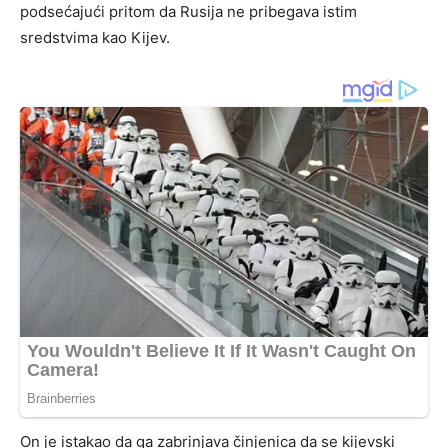
podsećajući pritom da Rusija ne pribegava istim
sredstvima kao Kijev.
On je istakao da ga zabrinjava činjenica da se kijevski