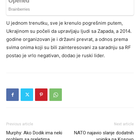
U jednom trenutku, sve je krenulo pogrešnim putem,
Ukrajinom su počeli da upravljaju ljudi sa Zapada, a 2014.
godine organizovan je i državni prevrat, a odnos prema
svima onima koji su bili zainteresovani za saradnju sa RF
postao je vrlo negativan, dodao je ruski lider.
Previous article
Next article
Murphy: Ako Dodik ima neki
NATO najavio slanje dodatnih
problem sa preletima
vojnika na Kosovo