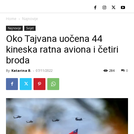
Home
Najnovije
Najnovije
Svijet
Oko Tajvana uočena 44
kineska ratna aviona i četiri
broda
By
Katarina B.
-
07/11/2022
284
0