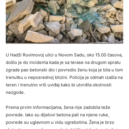
U Hadži Ruvimovoj ulici u Novom Sadu, oko 15.00 časova,
došlo je do incidenta kada je sa terase na drugom spratu
zgrade pao betonski dio i povredio ženu koja je bila u tom
trenutku u neposrednoj blizini. Policija je odmah izašla na
teren i trenutno vrši uviđaj kako bi utvrdila okolnosti
nezgode.
Prema prvim informacijama, žena nije zadobila teže
povrede. Iako su dijelovi betona pali na njene ruke,
povrede su uglavnom u vidu ogrebotina. Žena je brzo