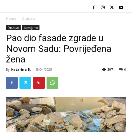
Home
Društvo
Društvo
Izdvajamo
Pao dio fasade zgrade u
Novom Sadu: Povrijeđena
žena
By
Katarina B.
-
18/04/2025
397
0