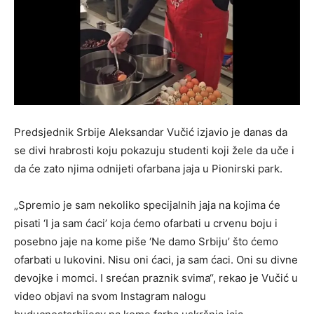
Predsjednik Srbije Aleksandar Vučić izjavio je danas da
se divi hrabrosti koju pokazuju studenti koji žele da uče i
da će zato njima odnijeti ofarbana jaja u Pionirski park.
„Spremio je sam nekoliko specijalnih jaja na kojima će
pisati ‘I ja sam ćaci’ koja ćemo ofarbati u crvenu boju i
posebno jaje na kome piše ‘Ne damo Srbiju’ što ćemo
ofarbati u lukovini. Nisu oni ćaci, ja sam ćaci. Oni su divne
devojke i momci. I srećan praznik svima“, rekao je Vučić u
video objavi na svom Instagram nalogu