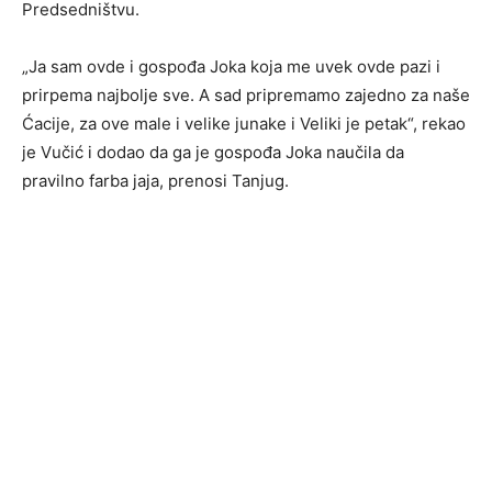
Predsedništvu.
„Ja sam ovde i gospođa Joka koja me uvek ovde pazi i
prirpema najbolje sve. A sad pripremamo zajedno za naše
Ćacije, za ove male i velike junake i Veliki je petak“, rekao
je Vučić i dodao da ga je gospođa Joka naučila da
pravilno farba jaja, prenosi Tanjug.