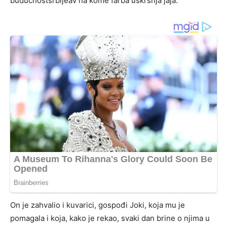
buducnostsrbijeav na kome farba uskršnja jaja.
On je zahvalio i kuvarici, gospođi Joki, koja mu je
pomagala i koja, kako je rekao, svaki dan brine o njima u