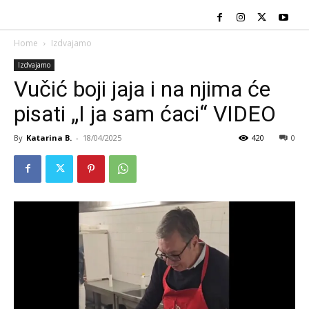
Home
Izdvajamo
Izdvajamo
Vučić boji jaja i na njima će
pisati „I ja sam ćaci“ VIDEO
By
Katarina B.
-
18/04/2025
420
0