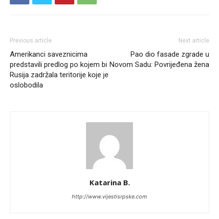
Previous article
Next article
Amerikanci saveznicima
Pao dio fasade zgrade u
predstavili predlog po kojem bi
Novom Sadu: Povrijeđena žena
Rusija zadržala teritorije koje je
oslobodila
Katarina B.
http://www.vijestisrpske.com