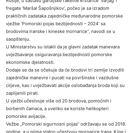
Rusije, u sastavu gardijske raketne krstarice ‘Varjag’ i
fregate ‘Maršal Šapošnjikov’, počeo je sa izradom
praktičnih zadataka zajedničke međunarodne pomorske
vježbe ‘Pomorski pojas bezbjednosti – 2024’ sa
brodovima Iranske i kineske mornarice“, navodi se u
saopštenju.
U Ministarstvu su istakli da je glavni zadatak manevara
uvježbavanje osiguravanja bezbjednosti pomorske
ekonomske djelatnosti.
Dodaje se da se očekuje da će brodovi tri zemlje izvoditi
zajedničke manevre i pucati na površinske i vazdušne
ciljeve, kao i uvježbavati akcije oslobađanja broda koji su
zaplijenili pirati.
U vježbi učestvuje više od 20 brodova, pomoćnih i
borbenih čamaca, a uveliko se koriste helikopteri
pomorske avijacije.
Vežbe „Pomorski sigurnosni pojas“ održavaju se od 2018.
godine, a u njima stalno učestvuju mornarice Irana, Kine i