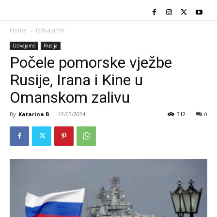
Home
Izdvajamo
Izdvajamo
Rusija
Počele pomorske vježbe
Rusije, Irana i Kine u
Omanskom zalivu
By
Katarina B.
-
12/03/2024
312
0