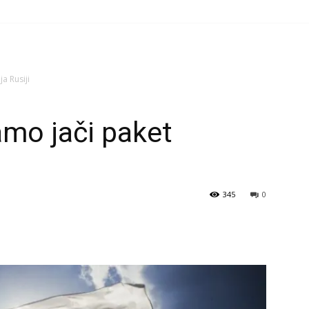
a Rusiji
amo jači paket
345
0