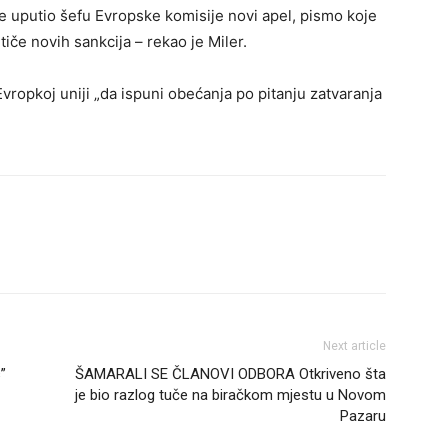
e uputio šefu Evropske komisije novi apel, pismo koje
iče novih sankcija – rekao je Miler.
Evropkoj uniji „da ispuni obećanja po pitanju zatvaranja
Next article
”
ŠAMARALI SE ČLANOVI ODBORA Otkriveno šta
je bio razlog tuče na biračkom mjestu u Novom
Pazaru