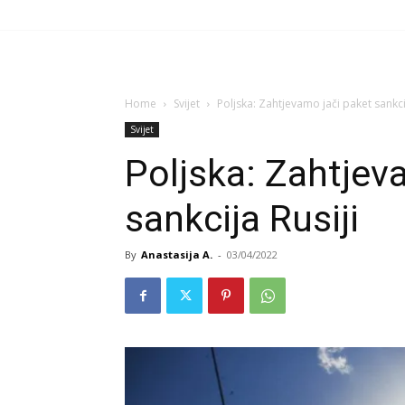
Home
Svijet
Poljska: Zahtjevamo jači paket sankcij
Svijet
Poljska: Zahtjev
sankcija Rusiji
By
Anastasija A.
-
03/04/2022