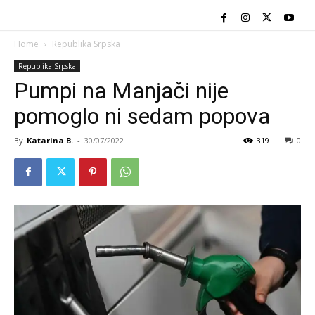
Home
Republika Srpska
Republika Srpska
Pumpi na Manjači nije
pomoglo ni sedam popova
By
Katarina B.
-
30/07/2022
319
0