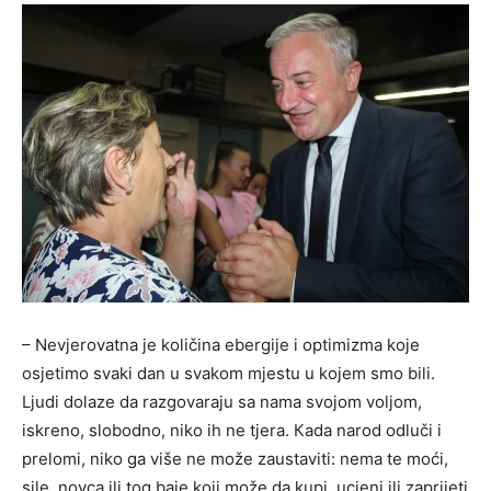
– Nevjerovatna je količina ebergije i optimizma koje
osjetimo svaki dan u svakom mjestu u kojem smo bili.
Ljudi dolaze da razgovaraju sa nama svojom voljom,
iskreno, slobodno, niko ih ne tjera. Кada narod odluči i
prelomi, niko ga više ne može zaustaviti: nema te moći,
sile, novca ili tog baje koji može da kupi, ucjeni ili zaprijeti