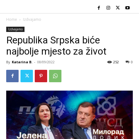
Home
Izdvajamo
Izdvajamo
Republika Srpska biće
najbolje mjesto za život
By
Katarina B.
-
08/09/2022
252
0