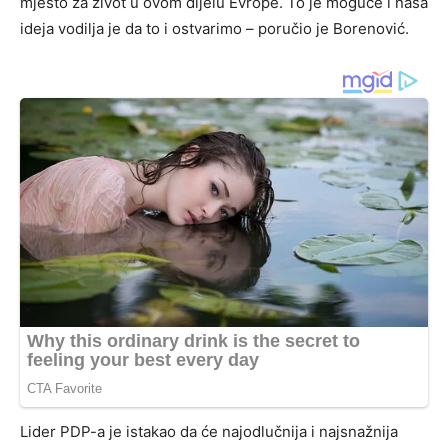
mjesto za život u ovom dijelu Evrope. To je moguće i naša
ideja vodilja je da to i ostvarimo – poručio je Borenović.
Lider PDP-a je istakao da će najodlučnija i najsnažnija