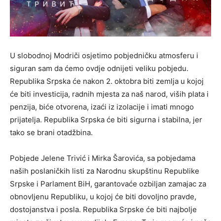
U slobodnoj Modriči osjetimo pobjedničku atmosferu i
siguran sam da ćemo ovdje odnijeti veliku pobjedu.
Republika Srpska će nakon 2. oktobra biti zemlja u kojoj
će biti investicija, radnih mjesta za naš narod, viših plata i
penzija, biće otvorena, izaći iz izolacije i imati mnogo
prijatelja. Republika Srpska će biti sigurna i stabilna, jer
tako se brani otadžbina.
Pobjede Jelene Trivić i Mirka Šarovića, sa pobjedama
naših poslaničkih listi za Narodnu skupštinu Republike
Srpske i Parlament BiH, garantovaće ozbiljan zamajac za
obnovljenu Republiku, u kojoj će biti dovoljno pravde,
dostojanstva i posla. Republika Srpske će biti najbolje