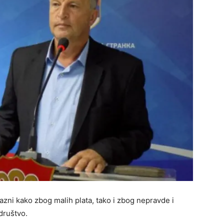
zni kako zbog malih plata, tako i zbog nepravde i
društvo.