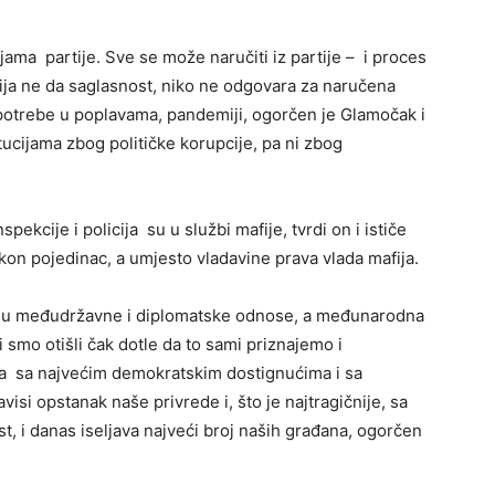
ljama partije. Sve se može naručiti iz partije – i proces
tija ne da saglasnost, niko ne odgovara za naručena
upotrebe u poplavama, pandemiji, ogorčen je Glamočak i
tucijama zbog političke korupcije, pa ni zbog
pekcije i policija su u službi mafije, tvrdi on i ističe
kon pojedinac, a umjesto vladavine prava vlada mafija.
aju međudržavne i diplomatske odnose, a međunarodna
smo otišli čak dotle da to sami priznajemo i
 sa najvećim demokratskim dostignućima i sa
si opstanak naše privrede i, što je najtragičnije, sa
ost, i danas iseljava najveći broj naših građana, ogorčen