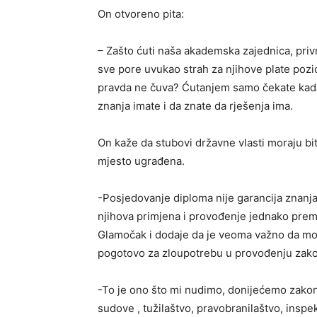
On otvoreno pita:
– Zašto ćuti naša akademska zajednica, privr
sve pore uvukao strah za njihove plate pozic
pravda ne čuva? Ćutanjem samo čekate kada 
znanja imate i da znate da rješenja ima.
On kaže da stubovi državne vlasti moraju biti
mjesto ugrađena.
-Posjedovanje diploma nije garancija znanja
njihova primjena i provođenje jednako prema
Glamočak i dodaje da je veoma važno da mo
pogotovo za zloupotrebu u provođenju zak
-To je ono što mi nudimo, donijećemo zakone
sudove , tužilaštvo, pravobranilaštvo, inspekc