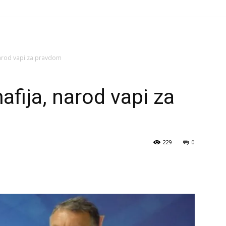
narod vapi za pravdom
fija, narod vapi za
229
0