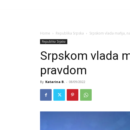
Home
Republika Srpska
Srpskom vlada mafija, 
Republika Srpska
Srpskom vlada ma
pravdom
By
Katarina B.
-
08/09/2022