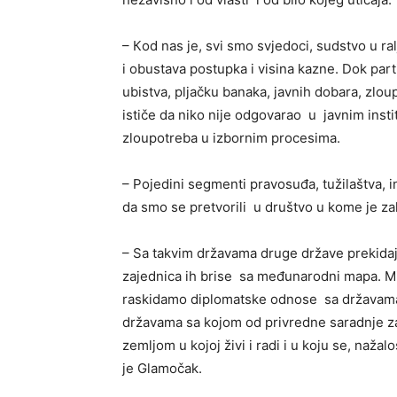
– Кod nas je, svi smo svjedoci, sudstvo u ra
i obustava postupka i visina kazne. Dok par
ubistva, pljačku banaka, javnih dobara, zlo
ističe da niko nije odgovarao u javnim insti
zloupotreba u izbornim procesima.
– Pojedini segmenti pravosuđa, tužilaštva, ins
da smo se pretvorili u društvo u kome je za
– Sa takvim državama druge države prekid
zajednica ih brise sa međunarodni mapa. Mi 
raskidamo diplomatske odnose sa državama
državama sa kojom od privredne saradnje zavi
zemljom u kojoj živi i radi i u koju se, nažal
je Glamočak.