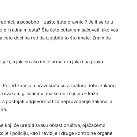
ednici, a posebno – zašto šute pravnici? Je li se to u
ije i radna mjesta? Šta ćete ćutanjem sačuvati, ako vas
ćete doci na red da izgubite to što imate. Znam da
 jaki, a jaki su ako im je armatura jaka i na pravo
. Pored znanja u pravosuđu su armatura dobri zakoni i
 svakom građaninu, ma ko on i čiji bio – kaže
ra postojati odgovornost za neprovođenje zakona, a
ona.
 koji će urediti svaku oblast društva, ojačaćemo
ije i policiju, kao i revizije i druge kontrolne organe