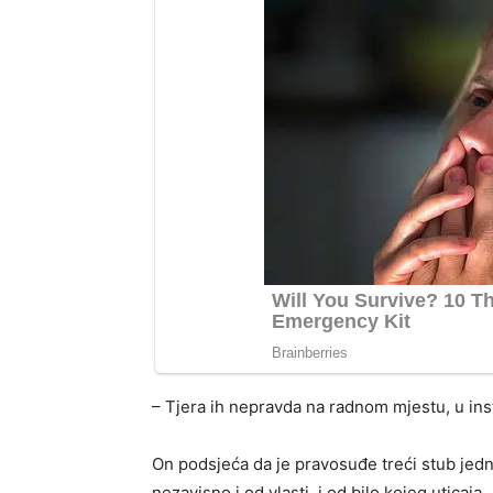
– Tjera ih nepravda na radnom mjestu, u ins
On podsjeća da je pravosuđe treći stub jed
nezavisno i od vlasti i od bilo kojeg uticaja.