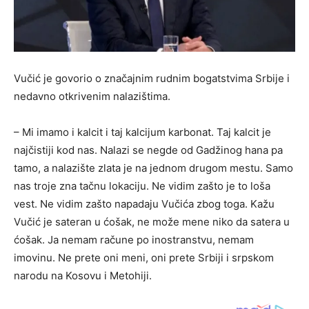
Vučić je govorio o značajnim rudnim bogatstvima Srbije i
nedavno otkrivenim nalazištima.
– Mi imamo i kalcit i taj kalcijum karbonat. Taj kalcit je
najčistiji kod nas. Nalazi se negde od Gadžinog hana pa
tamo, a nalazište zlata je na jednom drugom mestu. Samo
nas troje zna tačnu lokaciju. Ne vidim zašto je to loša
vest. Ne vidim zašto napadaju Vučića zbog toga. Kažu
Vučić je sateran u ćošak, ne može mene niko da satera u
ćošak. Ja nemam račune po inostranstvu, nemam
imovinu. Ne prete oni meni, oni prete Srbiji i srpskom
narodu na Kosovu i Metohiji.