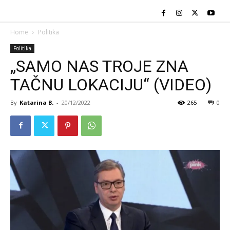
Home
Politika
Politika
„SAMO NAS TROJE ZNA
TAČNU LOKACIJU“ (VIDEO)
By
Katarina B.
-
20/12/2022
265
0