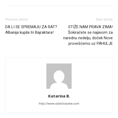
Previous article
Next article
DA LI SE SPREMAJU ZA RAT?
STIŽE NAM PRAVA ZIMA!
Albanija kupila tri Bajraktara!
Šokiraćete se najavom za
narednu nedelju, doček Nove
provešćemo uz PAHULJE
Katarina B.
http://www.vijestisrpske.com