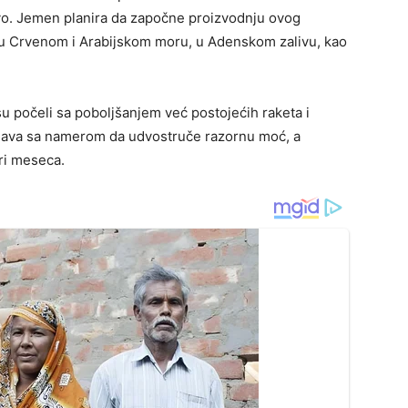
ivo. Jemen planira da započne proizvodnju ovog
 u Crvenom i Arabijskom moru, u Adenskom zalivu, kao
u počeli sa poboljšanjem već postojećih raketa i
glava sa namerom da udvostruče razornu moć, a
tri meseca.