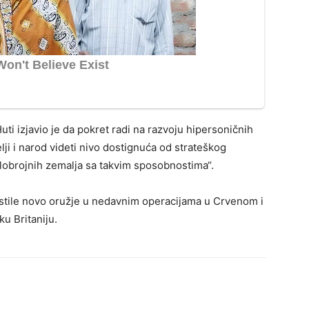
uti izjavio je da pokret radi na razvoju hipersoničnih
telji i narod videti nivo dostignuća od strateškog
alobrojnih zemalja sa takvim sposobnostima“.
istile novo oružje u nedavnim operacijama u Crvenom i
u Britaniju.