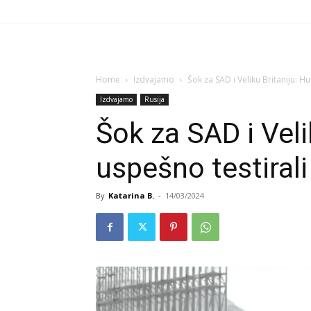
Home
Izdvajamo
Šok za SAD i Veliku Britaniju: H
Izdvajamo
Rusija
Šok za SAD i Veli
uspešno testiral
By
Katarina B.
-
14/03/2024