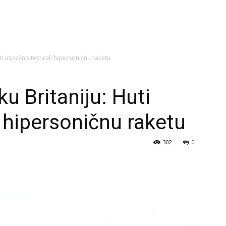
uti uspešno testirali hipersoničnu raketu
ku Britaniju: Huti
i hipersoničnu raketu
302
0