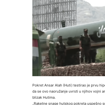
Pokret Ansar Alah (Huti) testirao je prvu hi
da se ovo naoružanje uvrsti u njihov vojni a
blizak Hutima.
„Raketne snage hutskog pokreta uspešno su