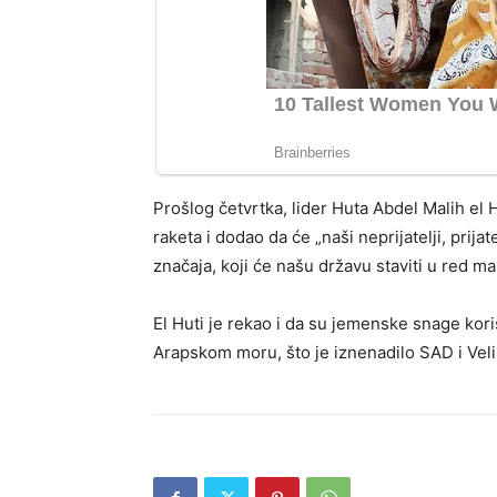
Prošlog četvrtka, lider Huta Abdel Malih el H
raketa i dodao da će „naši neprijatelji, prija
značaja, koji će našu državu staviti u red m
El Huti je rekao i da su jemenske snage kor
Arapskom moru, što je iznenadilo SAD i Velik