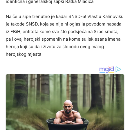
identična i generalskoj šapki Ratka Mladića.
Na čelu sipe trenutno je kadar SNSD-a! Vlast u Kalinoviku
je takođe SNSD, koja se nije ni oglasila povodom napada
iz FBiH, entiteta kome sve što podsjeća na Srbe smeta,
pa i ovaj herojski spomenih na kome su isklesana imena
heroja koji su dali životu za slobodu ovog malog
herojskog mjesta .