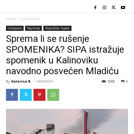
Home
Izdvajamo
Izdvajamo
Najnovije
Republika Srpska
Sprema li se rušenje
SPOMENIKA? SIPA istražuje
spomenik u Kalinoviku
navodno posvećen Mladiću
By
Katarina B.
-
14/06/2024
1263
0