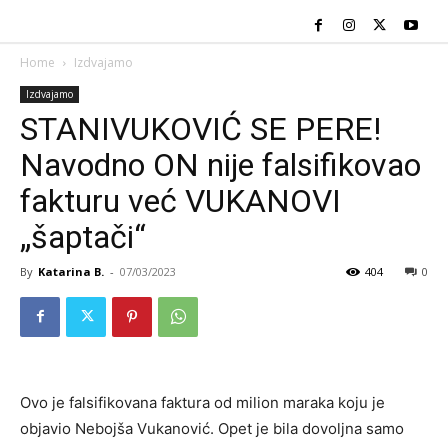
Home
Izdvajamo
Izdvajamo
STANIVUKOVIĆ SE PERE!
Navodno ON nije falsifikovao
fakturu već VUKANOVI
„šaptači“
By
Katarina B.
-
07/03/2023
404
0
Ovo je falsifikovana faktura od milion maraka koju je
objavio Nebojša Vukanović. Opet je bila dovoljna samo