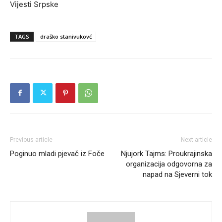
Vijesti Srpske
TAGS
draško stanivukovć
Previous article
Next article
Poginuo mladi pjevač iz Foče
Njujork Tajms: Proukrajinska
organizacija odgovorna za
napad na Sjeverni tok