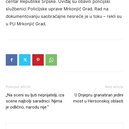
centar Republike Srpske. Uviđaj su obavili policijski
službenici Policijske uprave Mrkonjić Grad. Rad na
dokumentovanju saobraćajne nesreće je u toku – rekli su
u PU Mrkonjić Grad.
Previous article
Next article
„Na sceni su ljuti neprijatelji, iza
U Dnjepru granatiran jedini
scene najbolji saradnici. Njima
most u Hersonskoj oblasti
je odlično, narodu nije.“