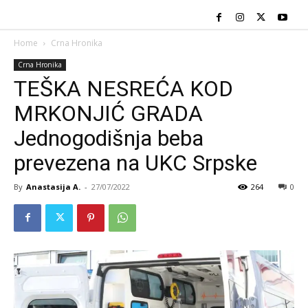
Home
Crna Hronika
Crna Hronika
TEŠKA NESREĆA KOD
MRKONJIĆ GRADA
Jednogodišnja beba
prevezena na UKC Srpske
By
Anastasija A.
-
27/07/2022
264
0