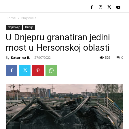
Home
Najnovije
Najnovije
Rusija
U Dnjepru granatiran jedini
most u Hersonskoj oblasti
By
Katarina B.
-
27/07/2022
329
0